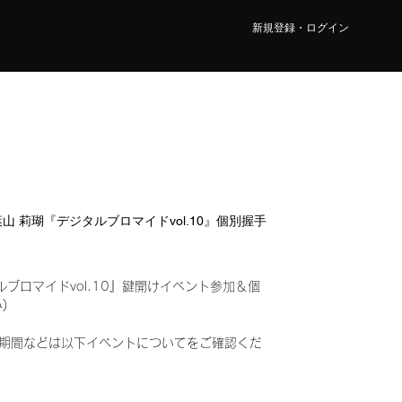
新規登録・ログイン
部 葉山 莉瑚『デジタルブロマイドvol.10』個別握手
ルブロマイドvol.10』鍵開けイベント参加＆個
込み)
期間などは以下イベントについてをご確認くだ