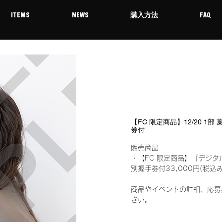
ITEMS
NEWS
購入方法
FAQ
【FC 限定商品】12/20 1
券付
販売商品
・【FC 限定商品】『デジタ
別握手券付33,000円(税
商品やイベントの詳細、応募
さい。