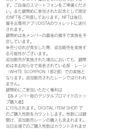
す。ご自身のスマートフォンをご準備くださ
い。また鍵閉めに参加された記念として限定
のNFTをご用意しております。NFTは後日、
握手会専用アプリDISTAのウォレットに送付
されます。
鍵閉めは各メンバーの最後の握手で実施を予
定しています。
※売り切れが発生した際、追加販売を実施す
る可能性がございます。
追加販売が実施された場合においても、鍵閉
めは本お知らせで発表されている部・レーン
（WHITE SCORPION:1部2部）での実施と
なります。追加販売されたレーンでは行われ
ません。
鍵閉めにご参加いただく権利は
【各メンバー毎のデジタルブロマイドのトッ
プ購入者】
に付与されます。DIGITAL ITEM SHOP で
のご購入枚数をカウントします。枚数には鍵
開け、追加販売レーンの購入も含まれます。
当日会場でのご購入枚数はカウントされませ