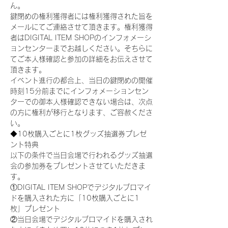
ん。
鍵閉めの権利獲得者には権利獲得された旨を
メールにてご連絡させて頂きます。権利獲得
者はDIGITAL ITEM SHOPのインフォメーシ
ョンセンターまでお越しください。そちらに
てご本人様確認と参加の詳細をお伝えさせて
頂きます。
イベント進行の都合上、当日の鍵閉めの開催
時刻15分前までにインフォメーションセン
ターでの御本人様確認できない場合は、次点
の方に権利が移行となります、ご容赦くださ
い。
◆10枚購入ごとに1枚グッズ抽選券プレゼ
ント特典
以下の条件で当日会場で行われるグッズ抽選
会の参加券をプレゼントさせていただきま
す。
①DIGITAL ITEM SHOPでデジタルブロマイ
ドを購入された方に「10枚購入ごとに1
枚」プレゼント
②当日会場でデジタルブロマイドを購入され