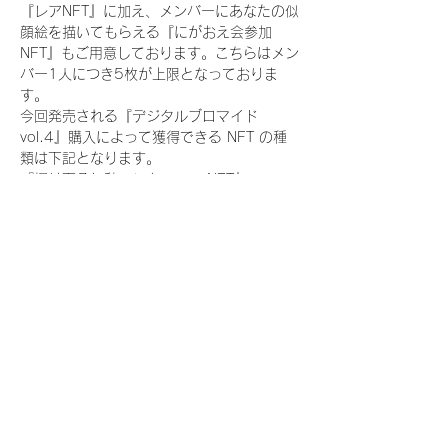
『レアNFT』に加え、メンバーにあなたの似
顔絵を描いてもらえる『にがおえ会参加
NFT』もご用意しております。こちらはメン
バー1人につき5枚が上限となっておりま
す。
今回発売される『デジタルブロマイド
vol.4』購入によって獲得できる NFT の種
類は下記となります。
『撮り下ろし秋コレクション NFT』
　WHITE SCORPION:11 種類の NFT
『撮り下ろし秋コレクション レアNFT』(メ
ンバー1人につき3枚上限の限定NFT)
　WHITE SCORPION:11 種類の NFT(メン
バー本人による手書きのコメントとサイン
入)
『にがおえ会参加NFT』(メンバー1人につ
き5枚上限の限定NFT)
　WHITE SCORPION:11 種類の NFT
※にがおえ会とは？
メンバーにあなたの似顔絵を描いてもらえる
イベントです。握手後にデジタルブロマイ