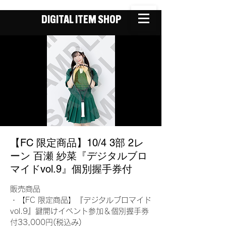
DIGITAL ITEM SHOP
【FC 限定商品】10/4 3部 2レ
ーン 百瀬 紗菜『デジタルブロ
マイドvol.9』個別握手券付
販売商品
・【FC 限定商品】『デジタルブロマイド
vol.9』鍵開けイベント参加＆個別握手券
付33,000円(税込み)