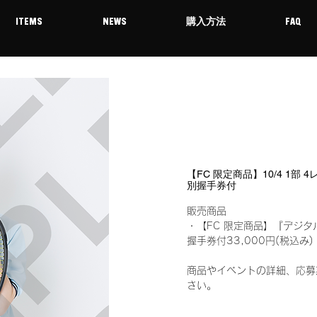
ITEMS
NEWS
購入方法
FAQ
【FC 限定商品】10/4 1部
別握手券付
販売商品
・【FC 限定商品】『デジタ
握手券付33,000円(税込
商品やイベントの詳細、応募
さい。