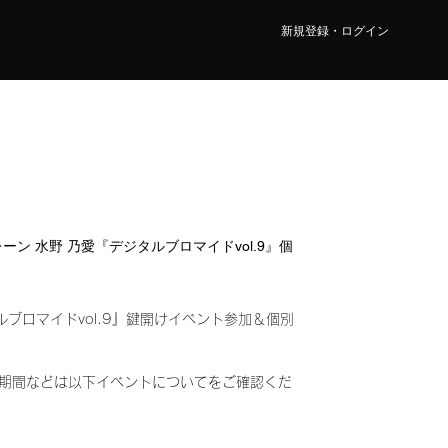
新規登録・ログイン
 4レーン 水野 乃愛『デジタルブロマイドvol.9』個
ルブロマイドvol.9』鍵開けイベント参加＆個別
み)
期間などは以下イベントについてをご確認くだ