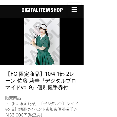
DIGITAL ITEM SHOP
【FC 限定商品】10/4 1部 2レ
ーン 佐藤 莉華『デジタルブロ
マイドvol.9』個別握手券付
販売商品
・【FC 限定商品】『デジタルブロマイド
vol.9』鍵開けイベント参加＆個別握手券
付33,000円(税込み)