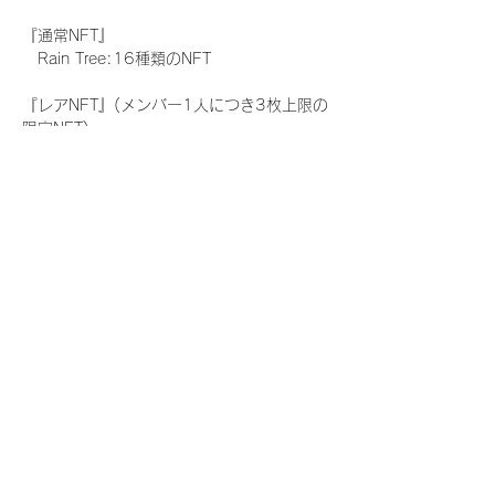
『通常NFT』
　Rain Tree:16種類のNFT
『レアNFT』(メンバー1人につき3枚上限の
限定NFT)
　Rain Tree:16種類のNFT(メンバー本人に
よる手書きのコメントとサイン入)
『にがおえ会参加NFT』(メンバー1人につ
き5枚上限の限定NFT)
　Rain Tree:16種類のNFT
※にがおえ会とは？
メンバーにあなたの似顔絵を描いてもらえる
イベントです。握手後にデジタルブロマイ
ド 1 枚につき1枚ランダムで配布される
NFTの一つで、『にがおえ会参加NFT』を獲
得した方のみ参加できるイベントです。当
日、当選者が一定数集まりましたメンバーよ
り順次開始させて頂きます。当選されたお客