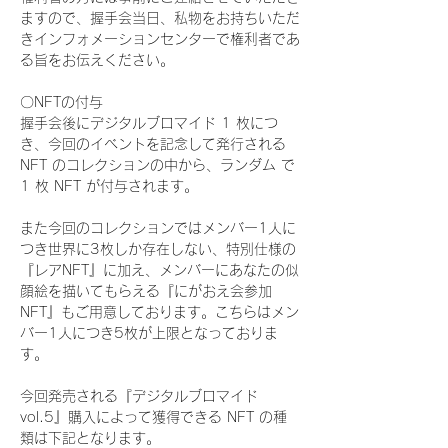
ますので、握手会当日、私物をお持ちいただ
きインフォメーションセンターで権利者であ
る旨をお伝えください。
〇NFTの付与
握手会後にデジタルブロマイド 1 枚につ
き、今回のイベントを記念して発行される 
NFT のコレクションの中から、ランダム で 
1 枚 NFT が付与されます。
また今回のコレクションではメンバー1人に
つき世界に3枚しか存在しない、特別仕様の
『レアNFT』に加え、メンバーにあなたの似
顔絵を描いてもらえる『にがおえ会参加
NFT』もご用意しております。こちらはメン
バー1人につき5枚が上限となっておりま
す。
今回発売される『デジタルブロマイド
vol.5』購入によって獲得できる NFT の種
類は下記となります。