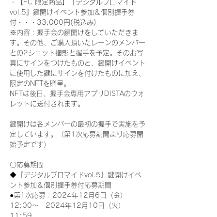
・【FC 限定商品】『デジタルブロマイド
vol.5』鍵開けイベント参加＆個別握手券
付・・・33,000円(税込み) 
※内容：握手会の鍵開けをしていただきま
す。その他、ご購入頂いたレーンのメンバー
との2ショット撮影と握手を予定。そのお写
真にサインをつけたものと、鍵開けイベント
に使用した鍵にサインを付けたものに加え、
限定のNFTを贈呈。
NFTは後日、握手会専用アプリDISTAのウォ
レットに送付されます。
鍵開けは各メンバーの最初の握手で実施を予
定しています。（第1次応募期間より応募開
始予定です）
〇応募期間
◆『デジタルブロマイドvol.5』鍵開けイベ
ント参加＆個別握手券付応募期間
●第1次応募：2024年12月6日（金）
12:00～　2024年12月10日（火）
11:59