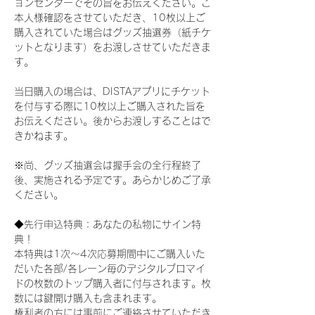
ョンセンターでその旨をお伝えください。ご
本人様確認をさせていただき、10枚以上ご
購入されていた場合はグッズ抽選券（紙チケ
ットとなります）をお渡しさせていただきま
す。
当日購入の場合は、DISTAアプリにチケット
を付与する際に10枚以上ご購入された旨を
お伝えください。後からお渡しすることはで
きかねます。
※尚、グッズ抽選会は握手会の全行程終了
後、実施される予定です。あらかじめご了承
ください。
◆先行申込特典：あなたの私物にサイン特
典！
本特典は1次〜4次応募期間中にご購入いた
だいた各部/各レーン毎のデジタルブロマイ
ドの枚数のトップ購入者に付与されます。枚
数には鍵開け購入も含まれます。
権利者の方には事前にご連絡させていただき