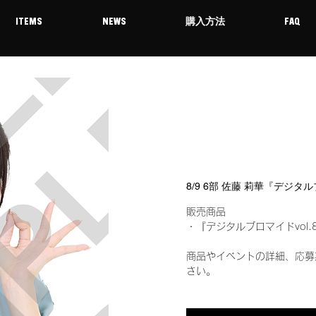
ITEMS
NEWS
購入方法
FAQ
8/9 6部 佐藤 莉華『デジタ
販売商品
・『デジタルブロマイドvol.
商品やイベントの詳細、応募
さい。