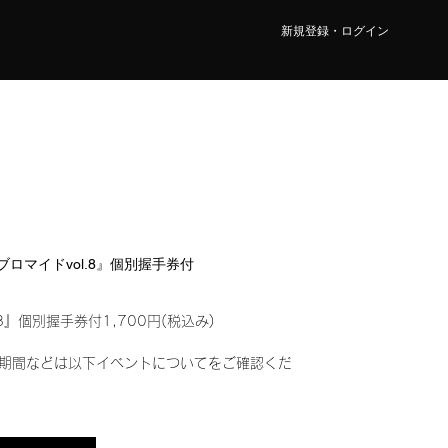
新規登録・ログイン
ルブロマイドvol.8』個別握手券付
8』個別握手券付1,700円(税込み)
期間などは以下イベントについてをご確認くだ