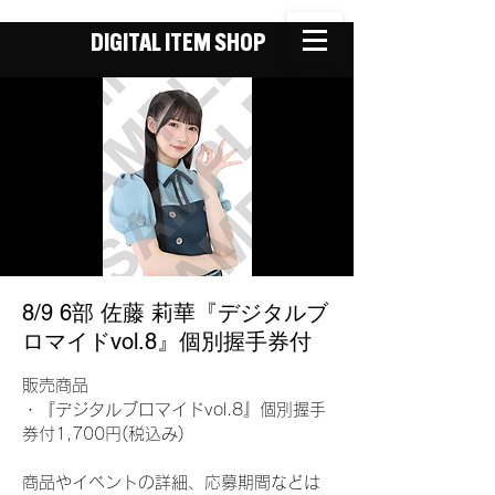
DIGITAL ITEM SHOP
8/9 6部 佐藤 莉華『デジタルブ
ロマイドvol.8』個別握手券付
販売商品
・『デジタルブロマイドvol.8』個別握手
券付1,700円(税込み)
商品やイベントの詳細、応募期間などは