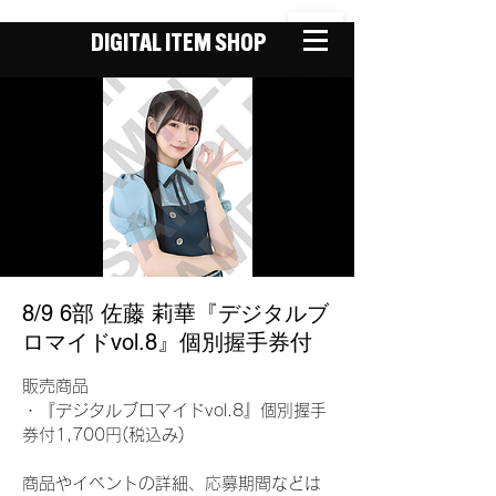
DIGITAL ITEM SHOP
8/9 6部 佐藤 莉華『デジタルブ
ロマイドvol.8』個別握手券付
販売商品
・『デジタルブロマイドvol.8』個別握手
券付1,700円(税込み)
商品やイベントの詳細、応募期間などは