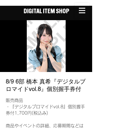
DIGITAL ITEM SHOP
8/9 6部 橋本 真希『デジタルブ
ロマイドvol.8』個別握手券付
販売商品
・『デジタルブロマイドvol.8』個別握手
券付1,700円(税込み)
商品やイベントの詳細、応募期間などは