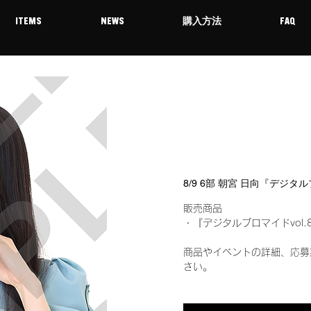
ITEMS
NEWS
購入方法
FAQ
8/9 6部 朝宮 日向『デジタ
販売商品
・『デジタルブロマイドvol.
商品やイベントの詳細、応募
さい。