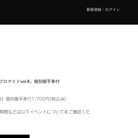
新規登録・ログイン
ルブロマイドvol.8』個別握手券付
8』個別握手券付1,700円(税込み)
期間などは以下イベントについてをご確認くだ