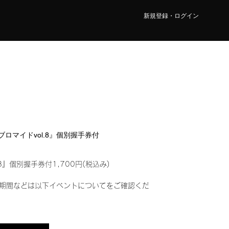
新規登録・ログイン
ルブロマイドvol.8』個別握手券付
8』個別握手券付1,700円(税込み)
期間などは以下イベントについてをご確認くだ