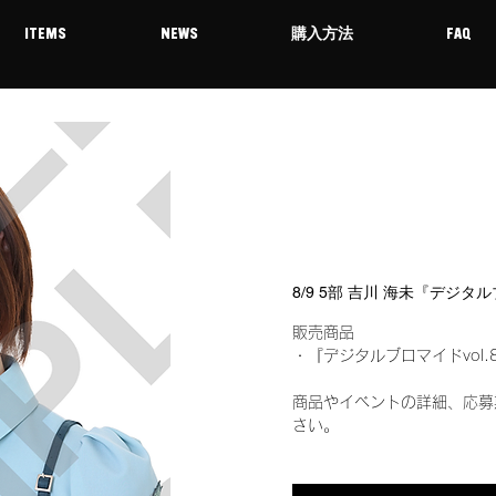
ITEMS
NEWS
購入方法
FAQ
8/9 5部 吉川 海未『デジタ
販売商品
・『デジタルブロマイドvol.
商品やイベントの詳細、応募
さい。