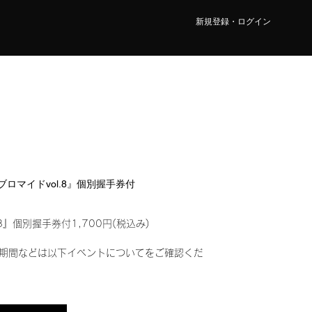
新規登録・ログイン
ルブロマイドvol.8』個別握手券付
8』個別握手券付1,700円(税込み)
期間などは以下イベントについてをご確認くだ