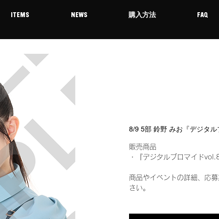
ITEMS
NEWS
購入方法
FAQ
8/9 5部 鈴野 みお『デジタ
販売商品
・『デジタルブロマイドvol.
商品やイベントの詳細、応募
さい。