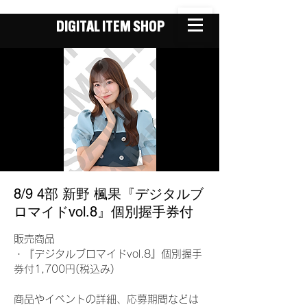
DIGITAL ITEM SHOP
8/9 4部 新野 楓果『デジタルブ
ロマイドvol.8』個別握手券付
販売商品
・『デジタルブロマイドvol.8』個別握手
券付1,700円(税込み)
商品やイベントの詳細、応募期間などは