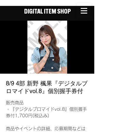
DIGITAL ITEM SHOP
8/9 4部 新野 楓果『デジタルブ
ロマイドvol.8』個別握手券付
販売商品
・『デジタルブロマイドvol.8』個別握手
券付1,700円(税込み)
商品やイベントの詳細、応募期間などは