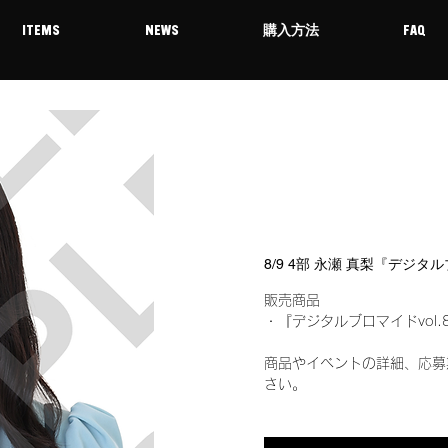
ITEMS
NEWS
購入方法
FAQ
8/9 4部 永瀬 真梨『デジタ
販売商品
・『デジタルブロマイドvol.
商品やイベントの詳細、応募
さい。