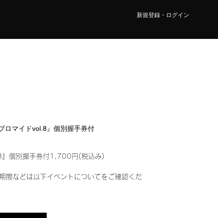
新規登録・ログイン
ルブロマイドvol.8』個別握手券付
8』個別握手券付1,700円(税込み)
期間などは以下イベントについてをご確認くだ