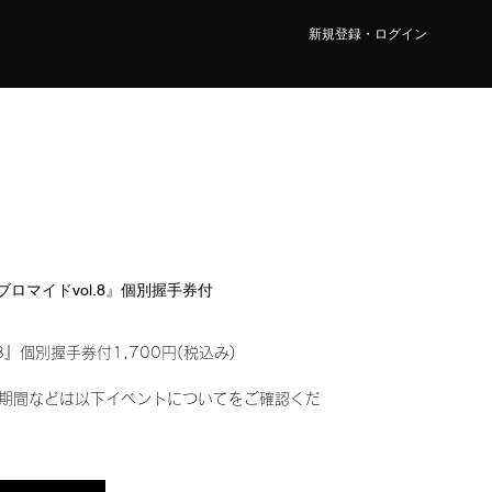
新規登録・ログイン
ルブロマイドvol.8』個別握手券付
8』個別握手券付1,700円(税込み)
期間などは以下イベントについてをご確認くだ