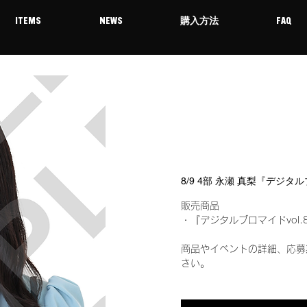
ITEMS
NEWS
購入方法
FAQ
8/9 4部 永瀬 真梨『デジタ
販売商品
・『デジタルブロマイドvol.
商品やイベントの詳細、応募
さい。