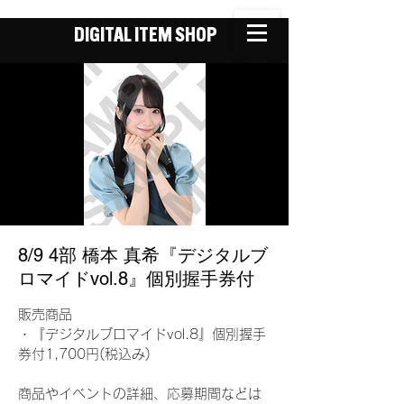
DIGITAL ITEM SHOP
8/9 4部 橋本 真希『デジタルブ
ロマイドvol.8』個別握手券付
販売商品
・『デジタルブロマイドvol.8』個別握手
券付1,700円(税込み)
商品やイベントの詳細、応募期間などは