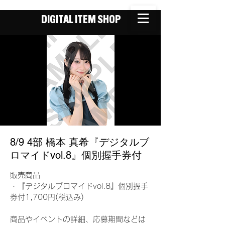
DIGITAL ITEM SHOP
8/9 4部 橋本 真希『デジタルブ
ロマイドvol.8』個別握手券付
販売商品
・『デジタルブロマイドvol.8』個別握手
券付1,700円(税込み)
商品やイベントの詳細、応募期間などは