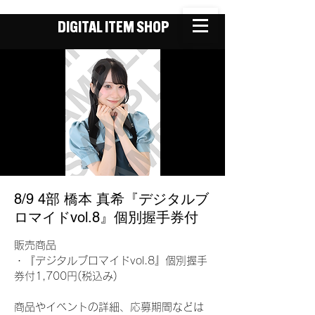
DIGITAL ITEM SHOP
8/9 4部 橋本 真希『デジタルブ
ロマイドvol.8』個別握手券付
販売商品
・『デジタルブロマイドvol.8』個別握手
券付1,700円(税込み)
商品やイベントの詳細、応募期間などは