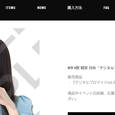
ITEMS
NEWS
購入方法
FAQ
8/9 4部 朝宮 日向『デジタ
販売商品
・『デジタルブロマイドvol.
商品やイベントの詳細、応募
さい。