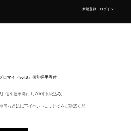
新規登録・ログイン
ルブロマイドvol.8』個別握手券付
8』個別握手券付1,700円(税込み)
期間などは以下イベントについてをご確認くだ