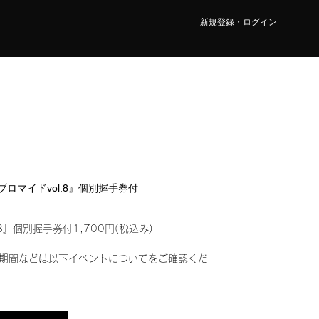
新規登録・ログイン
ルブロマイドvol.8』個別握手券付
8』個別握手券付1,700円(税込み)
期間などは以下イベントについてをご確認くだ