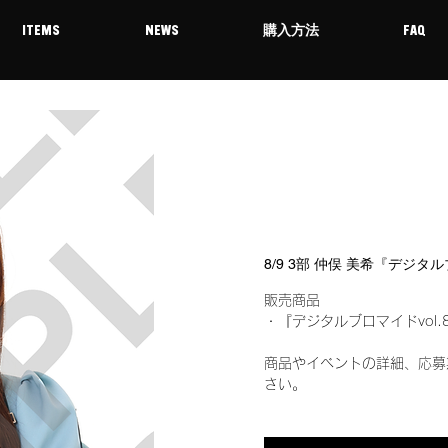
ITEMS
NEWS
購入方法
FAQ
8/9 3部 仲俣 美希『デジタ
販売商品
・『デジタルブロマイドvol.
商品やイベントの詳細、応募
さい。