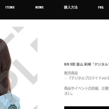
ITEMS
NEWS
購入方法
FAQ
8/9 3部 葉山 莉瑚『デジタ
販売商品
・『デジタルブロマイドvol.
商品やイベントの詳細、応募
さい。