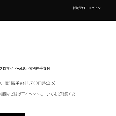
新規登録・ログイン
ルブロマイドvol.8』個別握手券付
8』個別握手券付1,700円(税込み)
期間などは以下イベントについてをご確認くだ