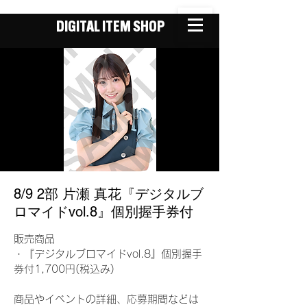
DIGITAL ITEM SHOP
8/9 2部 片瀬 真花『デジタルブ
ロマイドvol.8』個別握手券付
販売商品
・『デジタルブロマイドvol.8』個別握手
券付1,700円(税込み)
商品やイベントの詳細、応募期間などは