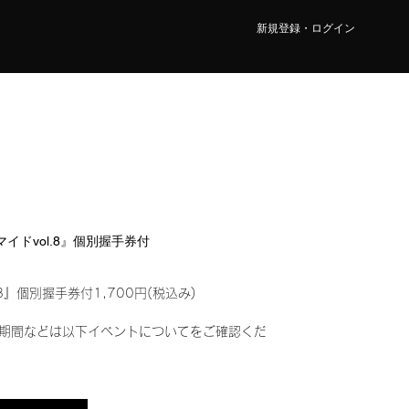
新規登録・ログイン
ロマイドvol.8』個別握手券付
8』個別握手券付1,700円(税込み)
期間などは以下イベントについてをご確認くだ