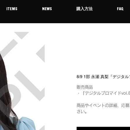
ITEMS
NEWS
購入方法
FAQ
8/9 1部 永瀬 真梨『デジタ
販売商品
・『デジタルブロマイドvol.
商品やイベントの詳細、応募
さい。