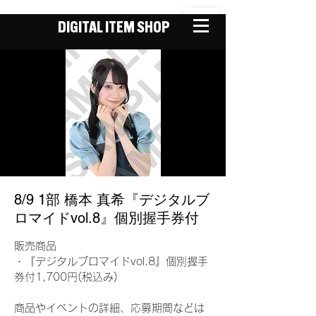
DIGITAL ITEM SHOP
8/9 1部 橋本 真希『デジタルブ
ロマイドvol.8』個別握手券付
販売商品
・『デジタルブロマイドvol.8』個別握手
券付1,700円(税込み)
商品やイベントの詳細、応募期間などは