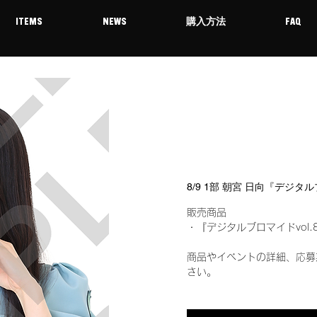
ITEMS
NEWS
購入方法
FAQ
8/9 1部 朝宮 日向『デジタ
販売商品
・『デジタルブロマイドvol.
商品やイベントの詳細、応募
さい。