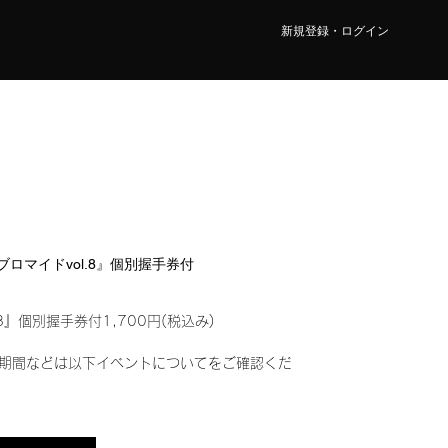
新規登録・ログイン
ルブロマイドvol.8』個別握手券付
8』個別握手券付1,700円(税込み)
期間などは以下イベントについてをご確認くだ