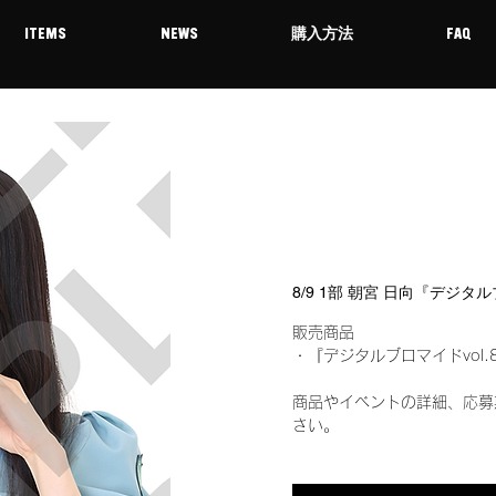
ITEMS
NEWS
購入方法
FAQ
8/9 1部 朝宮 日向『デジタ
販売商品
・『デジタルブロマイドvol.
商品やイベントの詳細、応募
さい。