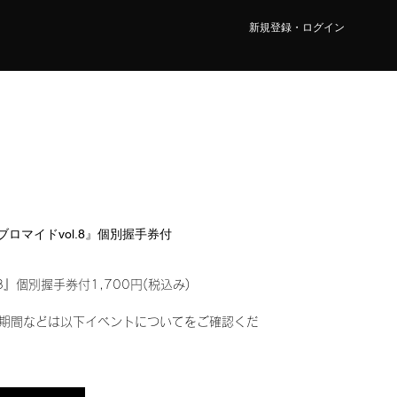
新規登録・ログイン
ルブロマイドvol.8』個別握手券付
8』個別握手券付1,700円(税込み)
期間などは以下イベントについてをご確認くだ