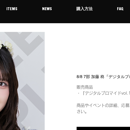
ITEMS
NEWS
購入方法
FAQ
8/8 7部 加藤 柊『デジタル
販売商品
・『デジタルブロマイドvol.
商品やイベントの詳細、応募
さい。