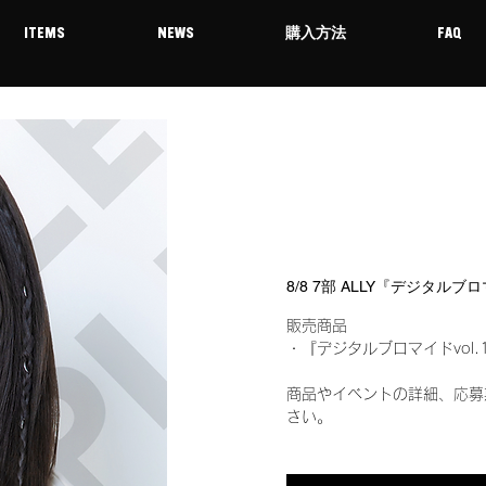
ITEMS
NEWS
購入方法
FAQ
8/8 7部 ALLY『デジタルブ
販売商品
・『デジタルブロマイドvol.
商品やイベントの詳細、応募
さい。