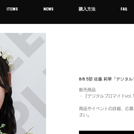
ITEMS
NEWS
購入方法
FAQ
8/8 5部 佐藤 莉華『デジタ
販売商品
・『デジタルブロマイドvol.
商品やイベントの詳細、応募
さい。