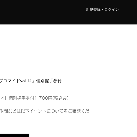
新規登録・ログイン
ルブロマイドvol.14』個別握手券付
14』個別握手券付1,700円(税込み)
期間などは以下イベントについてをご確認くだ