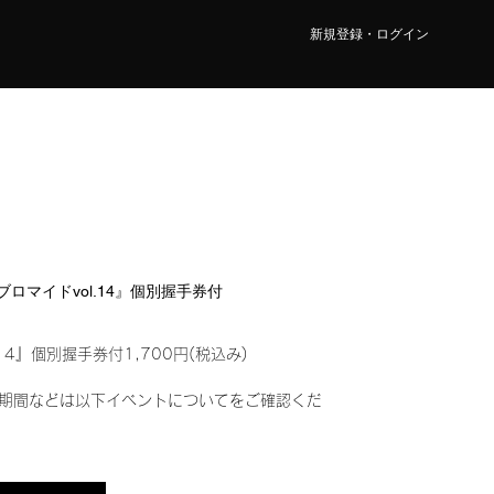
新規登録・ログイン
ルブロマイドvol.14』個別握手券付
14』個別握手券付1,700円(税込み)
期間などは以下イベントについてをご確認くだ