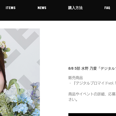
ITEMS
NEWS
購入方法
FAQ
8/8 5部 水野 乃愛『デジタ
販売商品
・『デジタルブロマイドvol.
商品やイベントの詳細、応募
さい。