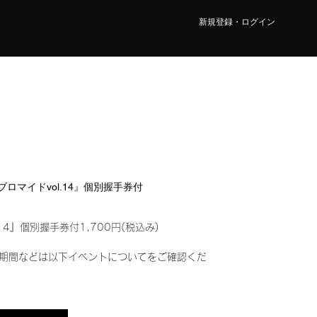
新規登録・ログイン
ルブロマイドvol.14』個別握手券付
14』個別握手券付1,700円(税込み)
期間などは以下イベントについてをご確認くだ