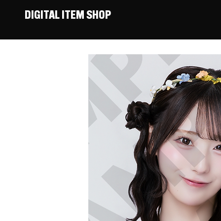
DIGITAL ITEM SHOP