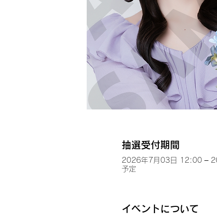
抽選受付期間
2026年7月03日 12:00 – 
予定
イベントについて