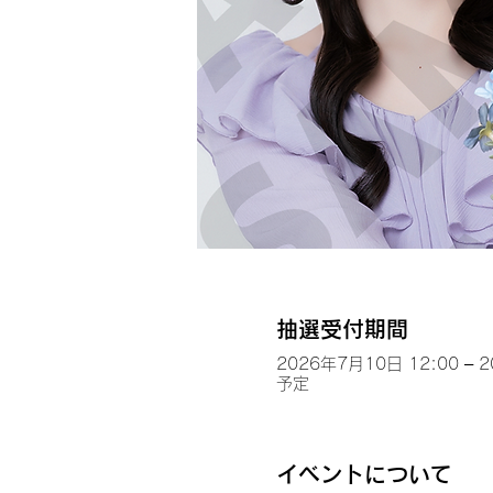
抽選受付期間
2026年7月10日 12:00 – 
予定
イベントについて