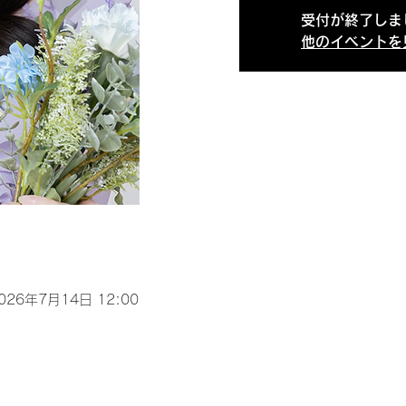
受付が終了しま
他のイベントを
2026年7月14日 12:00