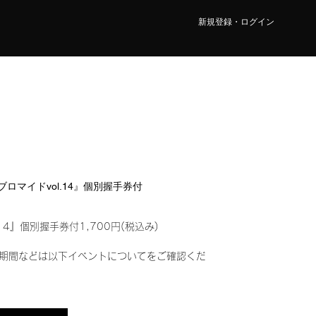
新規登録・ログイン
ルブロマイドvol.14』個別握手券付
14』個別握手券付1,700円(税込み)
期間などは以下イベントについてをご確認くだ