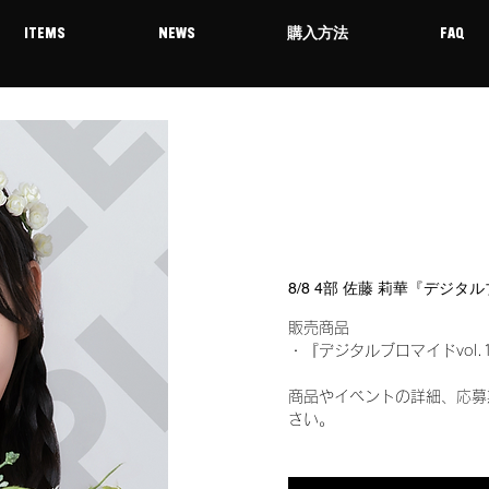
ITEMS
NEWS
購入方法
FAQ
8/8 4部 佐藤 莉華『デジタ
販売商品
・『デジタルブロマイドvol.
商品やイベントの詳細、応募
さい。