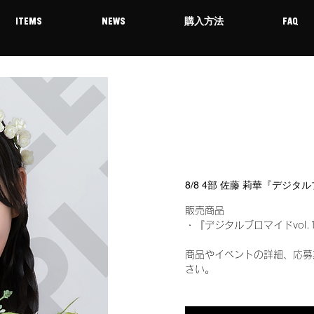
ITEMS
NEWS
購入方法
FAQ
8/8 4部 佐藤 莉華『デジタ
販売商品
・『デジタルブロマイドvol.
商品やイベントの詳細、応募
さい。