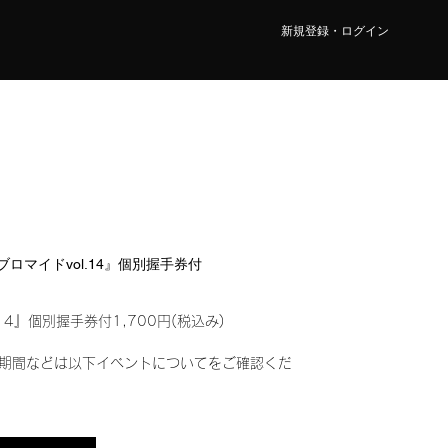
新規登録・ログイン
ルブロマイドvol.14』個別握手券付
14』個別握手券付1,700円(税込み)
期間などは以下イベントについてをご確認くだ