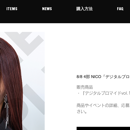
ITEMS
NEWS
購入方法
FAQ
8/8 4部 NICO『デジタルブ
販売商品
・『デジタルブロマイドvol.
商品やイベントの詳細、応募
さい。