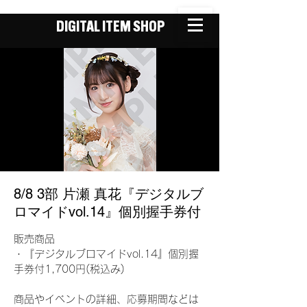
DIGITAL ITEM SHOP
8/8 3部 片瀬 真花『デジタルブ
ロマイドvol.14』個別握手券付
販売商品
・『デジタルブロマイドvol.14』個別握
手券付1,700円(税込み)
商品やイベントの詳細、応募期間などは