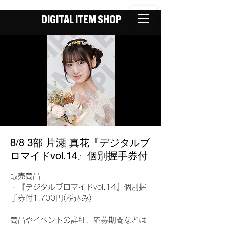
DIGITAL ITEM SHOP
8/8 3部 片瀬 真花『デジタルブ
ロマイドvol.14』個別握手券付
販売商品
・『デジタルブロマイドvol.14』個別握
手券付1,700円(税込み)
商品やイベントの詳細、応募期間などは