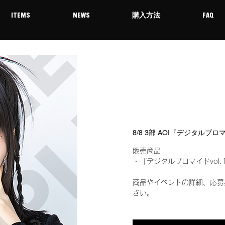
ITEMS
NEWS
購入方法
FAQ
8/8 3部 AOI『デジタルブロ
販売商品
・『デジタルブロマイドvol.
商品やイベントの詳細、応募
さい。