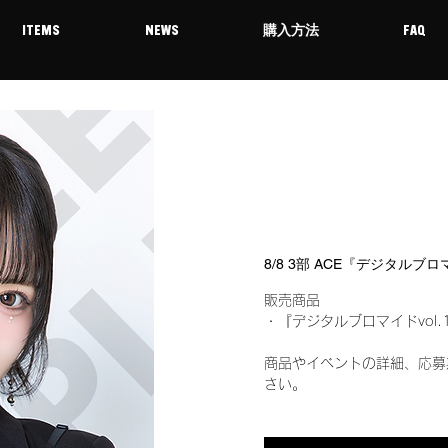
ITEMS
NEWS
購入方法
FAQ
8/8 3部 ACE『デジタルブロ
販売商品
・『デジタルブロマイドvol.
商品やイベントの詳細、応募
さい。