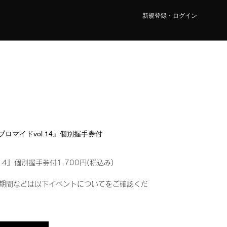
新規登録・ログイン
ルブロマイドvol.14』個別握手券付
14』個別握手券付1,700円(税込み)
期間などは以下イベントについてをご確認くだ