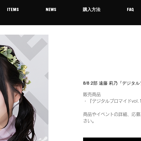
ITEMS
NEWS
購入方法
FAQ
8/8 2部 遠藤 莉乃『デジタ
販売商品
・『デジタルブロマイドvol.
商品やイベントの詳細、応募
さい。