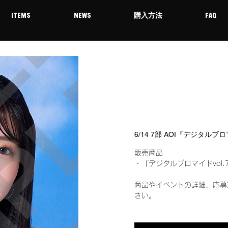
ITEMS
NEWS
購入方法
FAQ
6/14 7部 AOI『デジタルブ
販売商品
・『デジタルブロマイドvol.
商品やイベントの詳細、応募
さい。