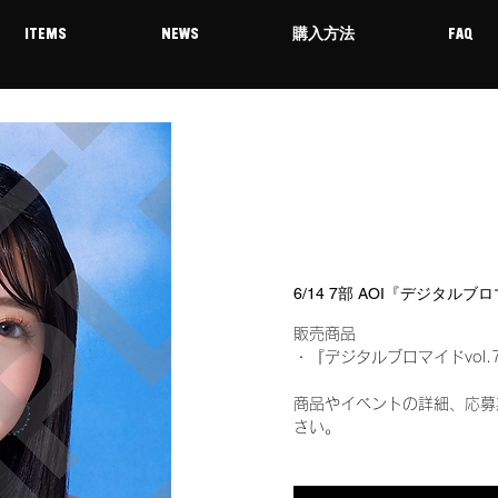
ITEMS
NEWS
購入方法
FAQ
6/14 7部 AOI『デジタルブ
販売商品
・『デジタルブロマイドvol.
商品やイベントの詳細、応募
さい。