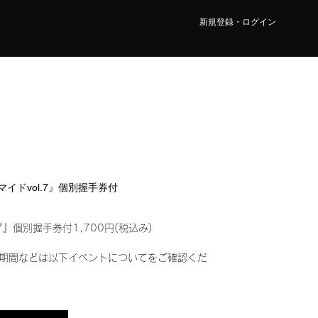
新規登録・ログイン
ロマイドvol.7』個別握手券付
7』個別握手券付1,700円(税込み)
期間などは以下イベントについてをご確認くだ