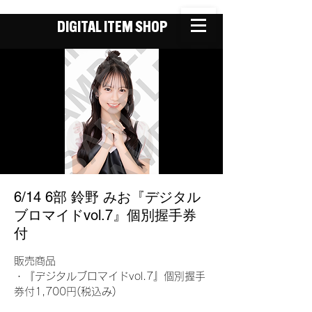
DIGITAL ITEM SHOP
6/14 6部 鈴野 みお『デジタル
ブロマイドvol.7』個別握手券
付
販売商品
・『デジタルブロマイドvol.7』個別握手
券付1,700円(税込み)