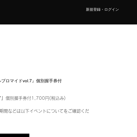
新規登録・ログイン
タルブロマイドvol.7』個別握手券付
7』個別握手券付1,700円(税込み)
期間などは以下イベントについてをご確認くだ