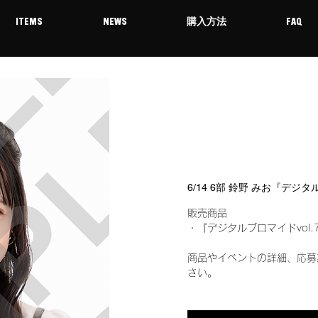
ITEMS
NEWS
購入方法
FAQ
6/14 6部 鈴野 みお『デジ
販売商品
・『デジタルブロマイドvol.
商品やイベントの詳細、応募
さい。