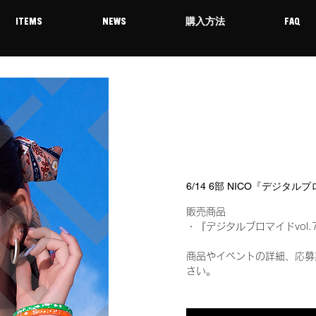
ITEMS
NEWS
購入方法
FAQ
6/14 6部 NICO『デジタル
販売商品
・『デジタルブロマイドvol.
商品やイベントの詳細、応募
さい。