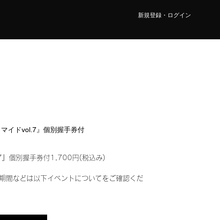
新規登録・ログイン
ロマイドvol.7』個別握手券付
7』個別握手券付1,700円(税込み)
期間などは以下イベントについてをご確認くだ